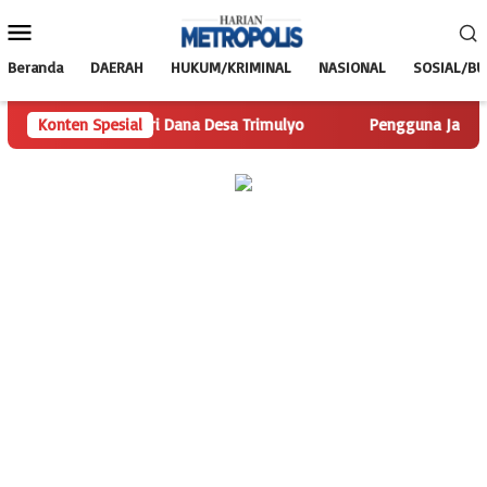
Loncat
Menu
ke
Mobile
konten
Beranda
DAERAH
HUKUM/KRIMINAL
NASIONAL
SOSIAL/B
.com Telusuri Dana Desa Trimulyo
Konten Spesial
Pengguna Jalan Iskanda