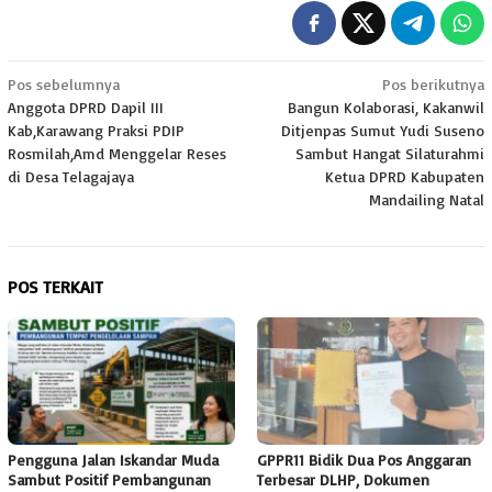
Navigasi
Pos sebelumnya
Pos berikutnya
Anggota DPRD Dapil III
Bangun Kolaborasi, Kakanwil
pos
Kab,Karawang Praksi PDIP
Ditjenpas Sumut Yudi Suseno
Rosmilah,Amd Menggelar Reses
Sambut Hangat Silaturahmi
di Desa Telagajaya
Ketua DPRD Kabupaten
Mandailing Natal
POS TERKAIT
Pengguna Jalan Iskandar Muda
GPPR11 Bidik Dua Pos Anggaran
Sambut Positif Pembangunan
Terbesar DLHP, Dokumen