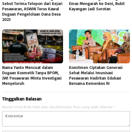
Sebut Terima Telepon dari Kejari
Emas Mengarah ke Deni, Bukit
Pesawaran, ASWIN Terus Kawal
Kayangan Jadi Sorotan
Dugaan Pengelolaan Dana Desa
2023
Nama Yanto Mencuat dalam
Komitmen Ciptakan Generasi
Dugaan Kosmetik Tanpa BPOM,
Sehat Melalui Imunisasi
JWI Pesawaran Minta Investigasi
Pesawaran Hadirkan Edukasi
Menyeluruh
Bersama Kemenkes RI
Tinggalkan Balasan
Alamat email Anda tidak akan dipublikasikan.
Ruas yang wajib ditandai
*