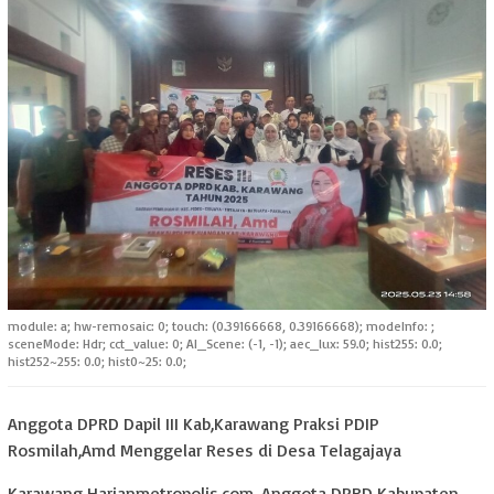
module: a; hw-remosaic: 0; touch: (0.39166668, 0.39166668); modeInfo: ;
sceneMode: Hdr; cct_value: 0; AI_Scene: (-1, -1); aec_lux: 59.0; hist255: 0.0;
hist252~255: 0.0; hist0~25: 0.0;
Anggota DPRD Dapil III Kab,Karawang Praksi PDIP
Rosmilah,Amd Menggelar Reses di Desa Telagajaya
Karawang Harianmetropolis.com, Anggota DPRD Kabupaten