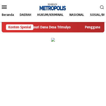
Loncat
Menu
ke
Mobile
konten
Beranda
DAERAH
HUKUM/KRIMINAL
NASIONAL
SOSIAL/B
olis.com Telusuri Dana Desa Trimulyo
Konten Spesial
Pengguna Jalan Iska