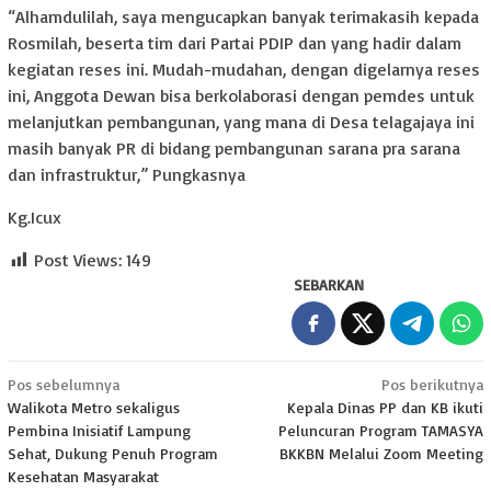
“Alhamdulilah, saya mengucapkan banyak terimakasih kepada
Rosmilah, beserta tim dari Partai PDIP dan yang hadir dalam
kegiatan reses ini. Mudah-mudahan, dengan digelarnya reses
ini, Anggota Dewan bisa berkolaborasi dengan pemdes untuk
melanjutkan pembangunan, yang mana di Desa telagajaya ini
masih banyak PR di bidang pembangunan sarana pra sarana
dan infrastruktur,” Pungkasnya
Kg.Icux
Post Views:
149
SEBARKAN
Navigasi
Pos sebelumnya
Pos berikutnya
Walikota Metro sekaligus
Kepala Dinas PP dan KB ikuti
pos
Pembina Inisiatif Lampung
Peluncuran Program TAMASYA
Sehat, Dukung Penuh Program
BKKBN Melalui Zoom Meeting
Kesehatan Masyarakat