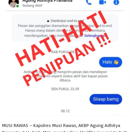
MUSI RAWAS – Kapolres Musi Rawas, AKBP Agung Adhitya