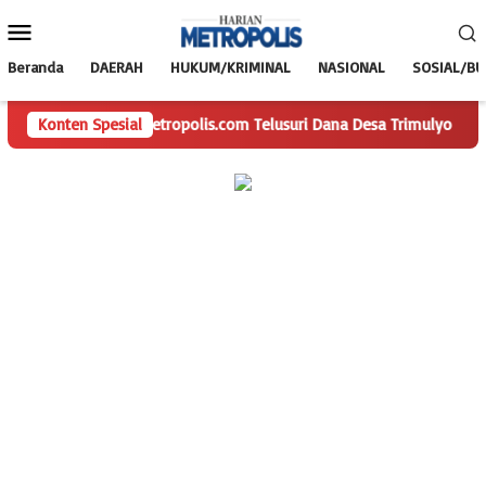
Loncat
Menu
ke
Mobile
konten
Beranda
DAERAH
HUKUM/KRIMINAL
NASIONAL
SOSIAL/B
Tanya, HarianMetropolis.com Telusuri Dana Desa Trimulyo
Konten Spesial
P