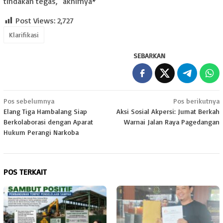
tindakan tegas,” akhirnya*
Post Views:
2,727
Klarifikasi
SEBARKAN
Navigasi
Pos sebelumnya
Pos berikutnya
Elang Tiga Hambalang Siap
Aksi Sosial Akpersi: Jumat Berkah
pos
Berkolaborasi dengan Aparat
Warnai Jalan Raya Pagedangan
Hukum Perangi Narkoba
POS TERKAIT