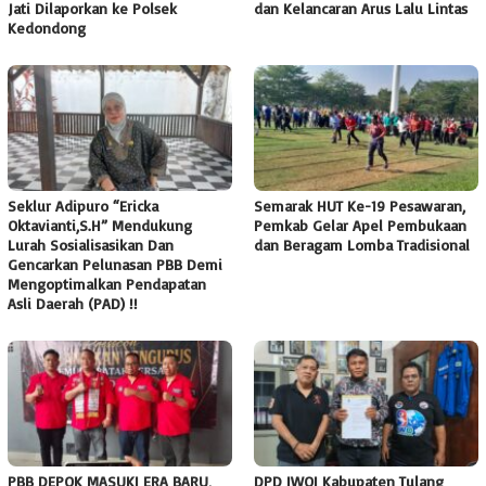
Jati Dilaporkan ke Polsek
dan Kelancaran Arus Lalu Lintas
Kedondong
Seklur Adipuro “Ericka
Semarak HUT Ke-19 Pesawaran,
Oktavianti,S.H” Mendukung
Pemkab Gelar Apel Pembukaan
Lurah Sosialisasikan Dan
dan Beragam Lomba Tradisional
Gencarkan Pelunasan PBB Demi
Mengoptimalkan Pendapatan
Asli Daerah (PAD) !!
PBB DEPOK MASUKI ERA BARU,
DPD IWOI Kabupaten Tulang