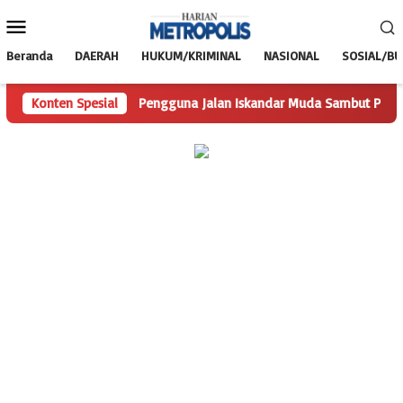
Loncat
Menu
ke
Mobile
konten
Beranda
DAERAH
HUKUM/KRIMINAL
NASIONAL
SOSIAL/B
 Trimulyo
Konten Spesial
Pengguna Jalan Iskandar Muda Sambut Positif 