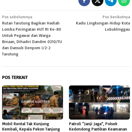
Navigasi
Pos sebelumnya
Pos berikutnya
Rutan Tarutung Bagikan Hadiah
Kadis Lingkungan Hidup Kota
pos
Lomba Peringatan HUT RI Ke-80
Lubuklinggau
Untuk Pegawai dan Warga
Binaan, Dihadiri Dandim 0210/TU
dan Dansub Denpom I/2-2
Tarutung
POS TERKAIT
Mobil Rental Tak Kunjung
Patroli “Janji Jaga”, Polsek
Kembali, Kepala Pekon Tanjung
Kedondong Pastikan Keamanan