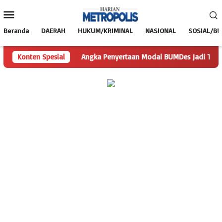
Loncat
Menu
ke
Mobile
konten
Beranda
DAERAH
HUKUM/KRIMINAL
NASIONAL
SOSIAL/B
rtanyaan
Konten Spesial
Angka Penyertaan Modal BUMDes Jadi Tanda Tanya,