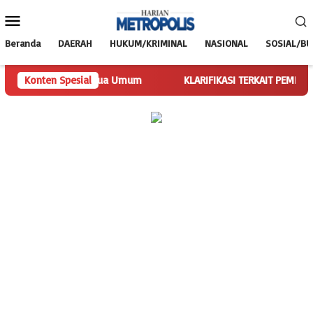
Loncat
Menu
ke
Mobile
konten
Beranda
DAERAH
HUKUM/KRIMINAL
NASIONAL
SOSIAL/B
lankan Tugas Ketua Umum
Konten Spesial
KLARIFIKASI TERKAIT PEMBERITAAN