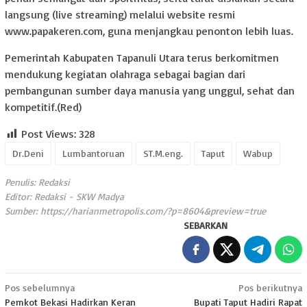
langsung (live streaming) melalui website resmi
www.papakeren.com, guna menjangkau penonton lebih luas.
Pemerintah Kabupaten Tapanuli Utara terus berkomitmen
mendukung kegiatan olahraga sebagai bagian dari
pembangunan sumber daya manusia yang unggul, sehat dan
kompetitif.(Red)
Post Views:
328
Dr.Deni
Lumbantoruan
ST.M.eng.
Taput
Wabup
Penulis: Redaksi
Editor: Redaksi - SKW Madya
Sumber:
https://harianmetropolis.com/?p=8604&preview=true
SEBARKAN
Navigasi
Pos sebelumnya
Pos berikutnya
Pemkot Bekasi Hadirkan Keran
Bupati Taput Hadiri Rapat