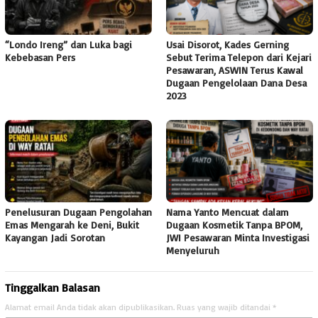
“Londo Ireng” dan Luka bagi
Usai Disorot, Kades Gerning
Kebebasan Pers
Sebut Terima Telepon dari Kejari
Pesawaran, ASWIN Terus Kawal
Dugaan Pengelolaan Dana Desa
2023
Penelusuran Dugaan Pengolahan
Nama Yanto Mencuat dalam
Emas Mengarah ke Deni, Bukit
Dugaan Kosmetik Tanpa BPOM,
Kayangan Jadi Sorotan
JWI Pesawaran Minta Investigasi
Menyeluruh
Tinggalkan Balasan
Alamat email Anda tidak akan dipublikasikan.
Ruas yang wajib ditandai
*