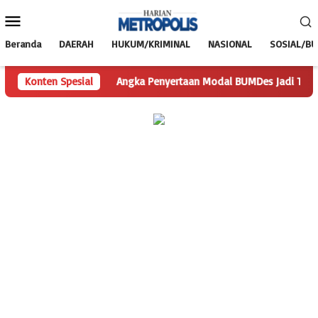
Loncat
Menu
ke
Mobile
konten
Beranda
DAERAH
HUKUM/KRIMINAL
NASIONAL
SOSIAL/B
tanyaan
Konten Spesial
Angka Penyertaan Modal BUMDes Jadi Tanda Tanya, H