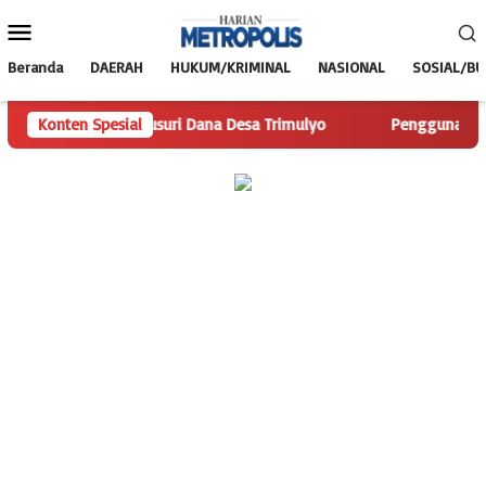
Loncat
Menu
ke
Mobile
konten
Beranda
DAERAH
HUKUM/KRIMINAL
NASIONAL
SOSIAL/B
olis.com Telusuri Dana Desa Trimulyo
Konten Spesial
Pengguna Jalan Isk