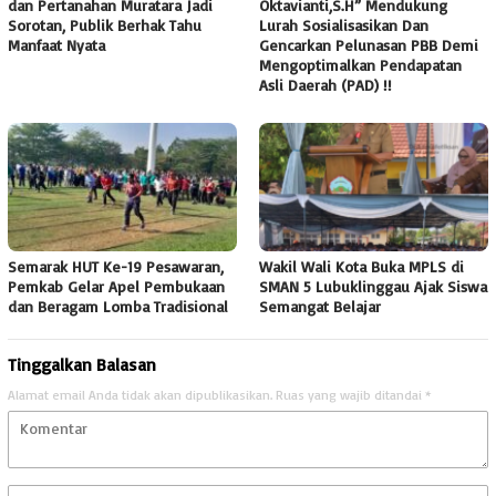
dan Pertanahan Muratara Jadi
Oktavianti,S.H” Mendukung
Sorotan, Publik Berhak Tahu
Lurah Sosialisasikan Dan
Manfaat Nyata
Gencarkan Pelunasan PBB Demi
Mengoptimalkan Pendapatan
Asli Daerah (PAD) !!
Semarak HUT Ke-19 Pesawaran,
Wakil Wali Kota Buka MPLS di
Pemkab Gelar Apel Pembukaan
SMAN 5 Lubuklinggau Ajak Siswa
dan Beragam Lomba Tradisional
Semangat Belajar
Tinggalkan Balasan
Alamat email Anda tidak akan dipublikasikan.
Ruas yang wajib ditandai
*