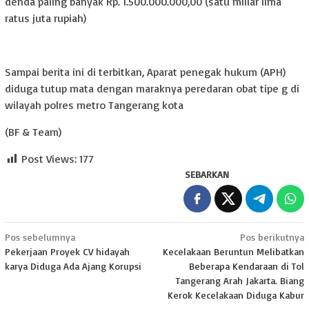
denda paling banyak Rp. 1.500.000.000,00 (satu miliar lima
ratus juta rupiah)
Sampai berita ini di terbitkan, Aparat penegak hukum (APH)
diduga tutup mata dengan maraknya peredaran obat tipe g di
wilayah polres metro Tangerang kota
(BF & Team)
Post Views:
177
SEBARKAN
Navigasi
Pos sebelumnya
Pos berikutnya
Pekerjaan Proyek CV hidayah
Kecelakaan Beruntun Melibatkan
pos
karya Diduga Ada Ajang Korupsi
Beberapa Kendaraan di Tol
Tangerang Arah Jakarta. Biang
Kerok Kecelakaan Diduga Kabur