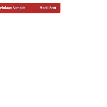
obil Rental Tak Kunjung Kembali, Kepala Pekon Tanjung Jati Dilapo