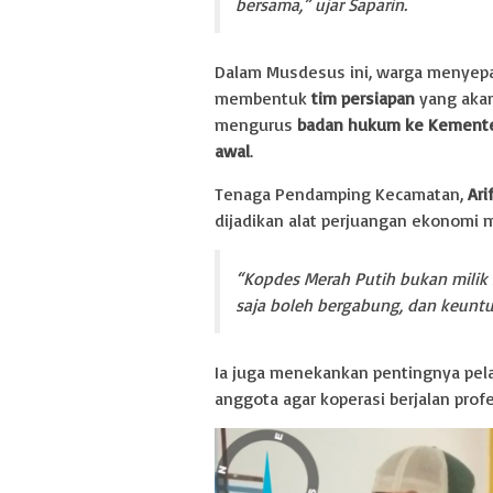
bersama,” ujar Saparin.
Dalam Musdesus ini, warga menyep
membentuk
tim persiapan
yang aka
mengurus
badan hukum ke Kemente
awal
.
Tenaga Pendamping Kecamatan,
Ari
dijadikan alat perjuangan ekonomi 
“Kopdes Merah Putih bukan milik se
saja boleh bergabung, dan keuntu
Ia juga menekankan pentingnya pel
anggota agar koperasi berjalan profe