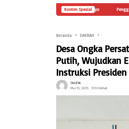
usuri Dana Desa Trimulyo
Konten Spesial
Pengguna Jalan Iskandar Muda S
Beranda
DAERAH
Desa Ongka Persa
Putih, Wujudkan E
Instruksi Presiden
TAUFIK
Mei 15, 2025
559 Dilihat