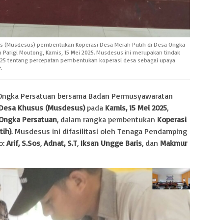
s (Musdesus) pembentukan Koperasi Desa Merah Putih di Desa Ongka
 Parigi Moutong, Kamis, 15 Mei 2025. Musdesus ini merupakan tindak
 2025 tentang percepatan pembentukan koperasi desa sebagai upaya
.
Ongka Persatuan bersama Badan Permusyawaratan
Desa Khusus (Musdesus)
pada
Kamis, 15 Mei 2025
,
 Ongka Persatuan
, dalam rangka pembentukan
Koperasi
tih)
. Musdesus ini difasilitasi oleh Tenaga Pendamping
o:
Arif, S.Sos
,
Adnat, S.T
,
Iksan Ungge Baris
, dan
Makmur