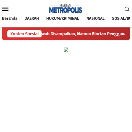
Loncat
Menu
ke
Mobile
konten
Beranda
DAERAH
HUKUM/KRIMINAL
NASIONAL
SOSIAL/B
Konten Spesial
Hak Jawab Disampaikan, Namun Rincian Penggunaan Dana D