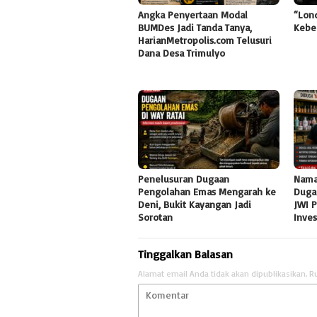
Angka Penyertaan Modal
“Lon
BUMDes Jadi Tanda Tanya,
Kebe
HarianMetropolis.com Telusuri
Dana Desa Trimulyo
Penelusuran Dugaan
Nama
Pengolahan Emas Mengarah ke
Duga
Deni, Bukit Kayangan Jadi
JWI 
Sorotan
Inve
Tinggalkan Balasan
Alamat email Anda tidak akan dipublikasikan.
R