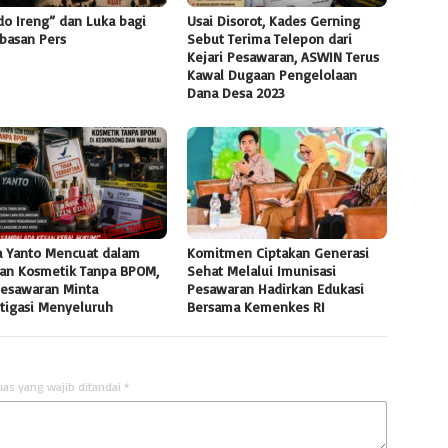
do Ireng” dan Luka bagi
Usai Disorot, Kades Gerning
basan Pers
Sebut Terima Telepon dari
Kejari Pesawaran, ASWIN Terus
Kawal Dugaan Pengelolaan
Dana Desa 2023
 Yanto Mencuat dalam
Komitmen Ciptakan Generasi
an Kosmetik Tanpa BPOM,
Sehat Melalui Imunisasi
Pesawaran Minta
Pesawaran Hadirkan Edukasi
stigasi Menyeluruh
Bersama Kemenkes RI
uas yang wajib ditandai
*