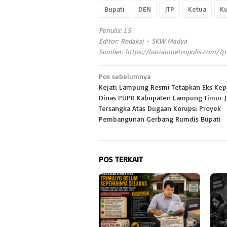
Bupati
DEN
JTP
Ketua
K
Penulis: LS
Editor: Redaksi - SKW Madya
Sumber:
https://harianmetropolis.com/?
Navigasi
Pos sebelumnya
Kejati Lampung Resmi Tetapkan Eks Kep
pos
Dinas PUPR Kabupaten Lampung Timur J
Tersangka Atas Dugaan Korupsi Proyek
Pembangunan Gerbang Rumdis Bupati
POS TERKAIT