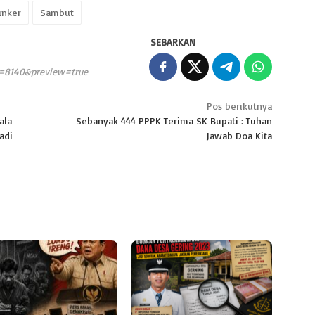
unker
Sambut
SEBARKAN
p=8140&preview=true
Pos berikutnya
ala
Sebanyak 444 PPPK Terima SK Bupati : Tuhan
adi
Jawab Doa Kita