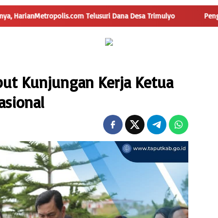
.com Telusuri Dana Desa Trimulyo
Pengguna Jalan Iskanda
ut Kunjungan Kerja Ketua
sional