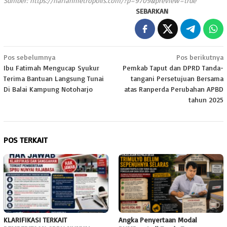
Sumber:
https://harianmetropolis.com/?p=9709&preview=true
SEBARKAN
Navigasi
Pos sebelumnya
Pos berikutnya
Ibu Fatimah Mengucap Syukur
Pemkab Taput dan DPRD Tanda-
pos
Terima Bantuan Langsung Tunai
tangani Persetujuan Bersama
Di Balai Kampung Notoharjo
atas Ranperda Perubahan APBD
tahun 2025
POS TERKAIT
KLARIFIKASI TERKAIT
Angka Penyertaan Modal