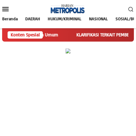
Loncat
Menu
ke
Mobile
konten
Beranda
DAERAH
HUKUM/KRIMINAL
NASIONAL
SOSIAL/B
nkan Tugas Ketua Umum
Konten Spesial
KLARIFIKASI TERKAIT PEMBERITAAN SP