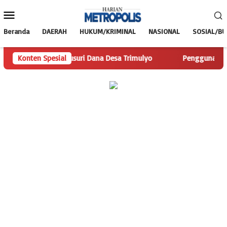
Loncat
Menu
ke
Mobile
konten
Beranda
DAERAH
HUKUM/KRIMINAL
NASIONAL
SOSIAL/B
olis.com Telusuri Dana Desa Trimulyo
Konten Spesial
Pengguna Jalan Iska