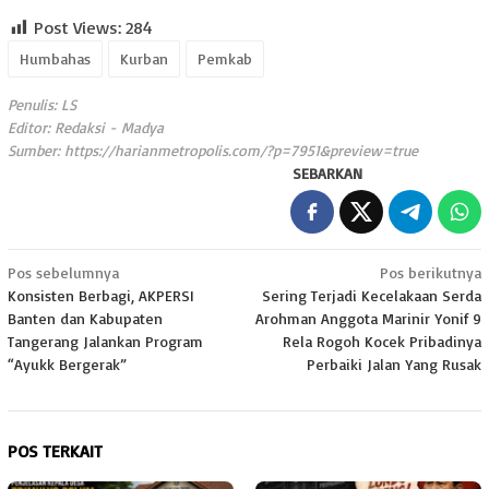
Post Views:
284
Humbahas
Kurban
Pemkab
Penulis: LS
Editor: Redaksi - Madya
Sumber:
https://harianmetropolis.com/?p=7951&preview=true
SEBARKAN
Navigasi
Pos sebelumnya
Pos berikutnya
Konsisten Berbagi, AKPERSI
Sering Terjadi Kecelakaan Serda
pos
Banten dan Kabupaten
Arohman Anggota Marinir Yonif 9
Tangerang Jalankan Program
Rela Rogoh Kocek Pribadinya
“Ayukk Bergerak”
Perbaiki Jalan Yang Rusak
POS TERKAIT