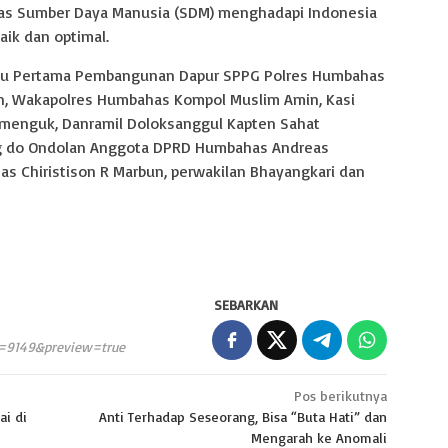
tas Sumber Daya Manusia (SDM) menghadapi Indonesia
ik dan optimal.
Batu Pertama Pembangunan Dapur SPPG Polres Humbahas
n, Wakapolres Humbahas Kompol Muslim Amin, Kasi
Semenguk, Danramil Doloksanggul Kapten Sahat
ng do Ondolan Anggota DPRD Humbahas Andreas
s Chiristison R Marbun, perwakilan Bhayangkari dan
SEBARKAN
p=9149&preview=true
Pos berikutnya
ai di
Anti Terhadap Seseorang, Bisa “Buta Hati” dan
Mengarah ke Anomali