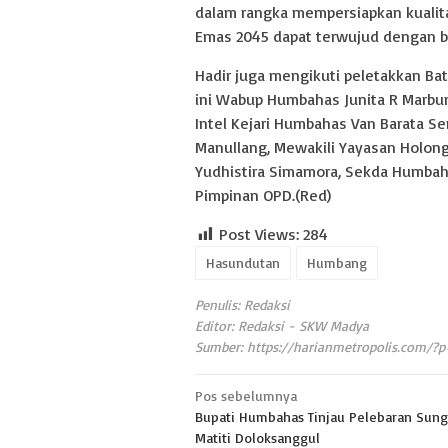
dalam rangka mempersiapkan kuali
Emas 2045 dapat terwujud dengan ba
Hadir juga mengikuti peletakkan 
ini Wabup Humbahas Junita R Marbu
Intel Kejari Humbahas Van Barata 
Manullang, Mewakili Yayasan Holo
Yudhistira Simamora, Sekda Humbaha
Pimpinan OPD.(Red)
Post Views:
284
Hasundutan
Humbang
Penulis: Redaksi
Editor: Redaksi - SKW Madya
Sumber:
https://harianmetropolis.com/?
Navigasi
Pos sebelumnya
Bupati Humbahas Tinjau Pelebaran Sung
pos
Matiti Doloksanggul