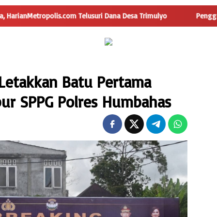
Telusuri Dana Desa Trimulyo
Pengguna Jalan Iskandar Mud
Letakkan Batu Pertama
ur SPPG Polres Humbahas