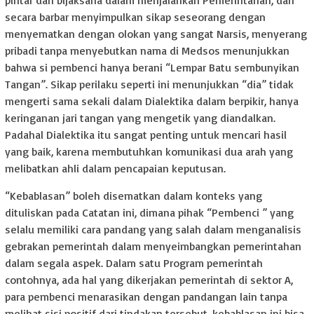
pintar dan bijaksana dalam menjalankan Pemerintahan, dan
secara barbar menyimpulkan sikap seseorang dengan
menyematkan dengan olokan yang sangat Narsis, menyerang
pribadi tanpa menyebutkan nama di Medsos menunjukkan
bahwa si pembenci hanya berani “Lempar Batu sembunyikan
Tangan”. Sikap perilaku seperti ini menunjukkan “dia” tidak
mengerti sama sekali dalam Dialektika dalam berpikir, hanya
keringanan jari tangan yang mengetik yang diandalkan.
Padahal Dialektika itu sangat penting untuk mencari hasil
yang baik, karena membutuhkan komunikasi dua arah yang
melibatkan ahli dalam pencapaian keputusan.
“Kebablasan” boleh disematkan dalam konteks yang
dituliskan pada Catatan ini, dimana pihak “Pembenci ” yang
selalu memiliki cara pandang yang salah dalam menganalisis
gebrakan pemerintah dalam menyeimbangkan pemerintahan
dalam segala aspek. Dalam satu Program pemerintah
contohnya, ada hal yang dikerjakan pemerintah di sektor A,
para pembenci menarasikan dengan pandangan lain tanpa
melihat sisi positif dari tindakan tersebut, kebablasan ini bisa