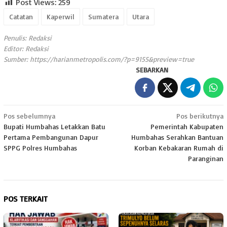
Post Views:
259
Catatan
Kaperwil
Sumatera
Utara
Penulis: Redaksi
Editor: Redaksi
Sumber:
https://harianmetropolis.com/?p=9155&preview=true
SEBARKAN
Navigasi
Pos sebelumnya
Pos berikutnya
Bupati Humbahas Letakkan Batu
Pemerintah Kabupaten
pos
Pertama Pembangunan Dapur
Humbahas Serahkan Bantuan
SPPG Polres Humbahas
Korban Kebakaran Rumah di
Paranginan
POS TERKAIT