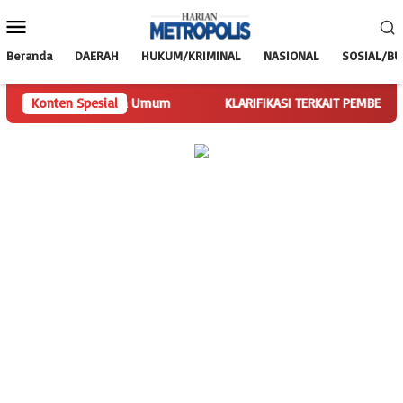
Loncat
Menu
ke
Mobile
konten
Beranda
DAERAH
HUKUM/KRIMINAL
NASIONAL
SOSIAL/B
kan Tugas Ketua Umum
Konten Spesial
KLARIFIKASI TERKAIT PEMBERITAAN SP