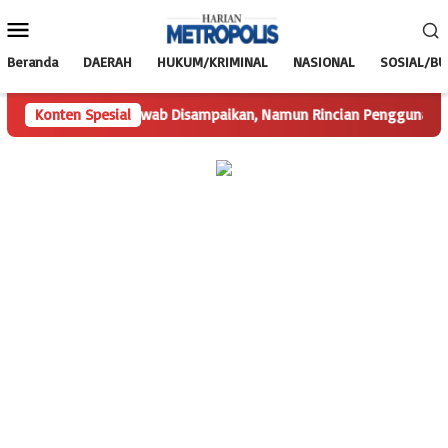
Loncat
Menu
ke
Mobile
konten
Beranda
DAERAH
HUKUM/KRIMINAL
NASIONAL
SOSIAL/B
Konten Spesial
Hak Jawab Disampaikan, Namun Rincian Penggunaan Dana 