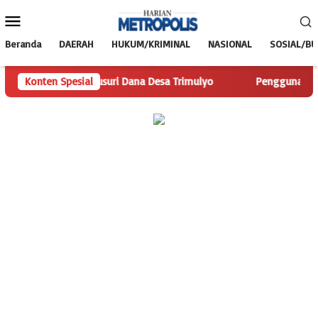
Loncat
Menu
ke
Mobile
konten
Beranda
DAERAH
HUKUM/KRIMINAL
NASIONAL
SOSIAL/B
opolis.com Telusuri Dana Desa Trimulyo
Konten Spesial
Pengguna Jalan Is