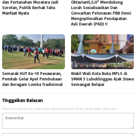
dan Pertanahan Muratara Jadi
Oktavianti,S.H” Mendukung
Sorotan, Publik Berhak Tahu
Lurah Sosialisasikan Dan
Manfaat Nyata
Gencarkan Pelunasan PBB Demi
Mengoptimalkan Pendapatan
Asli Daerah (PAD) !!
Semarak HUT Ke-19 Pesawaran,
Wakil Wali Kota Buka MPLS di
Pemkab Gelar Apel Pembukaan
SMAN 5 Lubuklinggau Ajak Siswa
dan Beragam Lomba Tradisional
Semangat Belajar
Tinggalkan Balasan
Alamat email Anda tidak akan dipublikasikan.
Ruas yang wajib ditandai
*