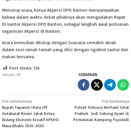
Menutup acara, Ketua Akpersi DPD Banten menyampaikan
bahwa dalam waktu dekat pihaknya akan mengadakan Rapat
Di kantor Akpersi DPD Banten, sebagai langkah awal perluasan
organisasi Akpersi di Banten.
Acara kemudian ditutup dengan Suasana semakin akrab
dalam sesi ramah tamah yang diisi dengan ngobrol santai dan
makan bersama.
Post Views:
124
Penulis: Bf
SEBARKAN
Navigasi
Pos sebelumnya
Pos berikutnya
Bupati Tapanuli Utara JTP
Polsek Trimurjo Berhasil Sikat
pos
Hutabarat Resmi Jabat Ketua
Praktek Judi Sabung Ayam di
Bidang Ekonomi Kreatif APKASI
Perbatasan Kampung Pujodadi
Masa Bhakti 2025-2030