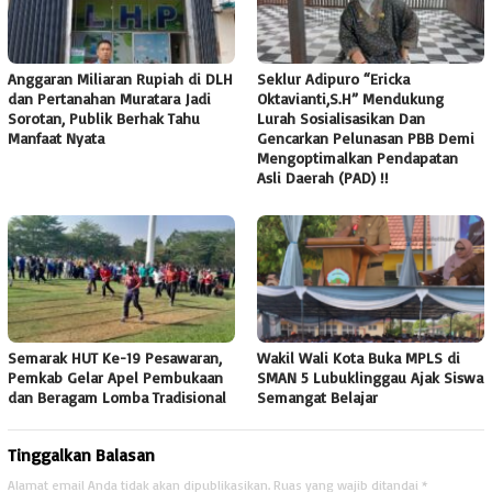
Anggaran Miliaran Rupiah di DLH
Seklur Adipuro “Ericka
dan Pertanahan Muratara Jadi
Oktavianti,S.H” Mendukung
Sorotan, Publik Berhak Tahu
Lurah Sosialisasikan Dan
Manfaat Nyata
Gencarkan Pelunasan PBB Demi
Mengoptimalkan Pendapatan
Asli Daerah (PAD) !!
Semarak HUT Ke-19 Pesawaran,
Wakil Wali Kota Buka MPLS di
Pemkab Gelar Apel Pembukaan
SMAN 5 Lubuklinggau Ajak Siswa
dan Beragam Lomba Tradisional
Semangat Belajar
Tinggalkan Balasan
Alamat email Anda tidak akan dipublikasikan.
Ruas yang wajib ditandai
*