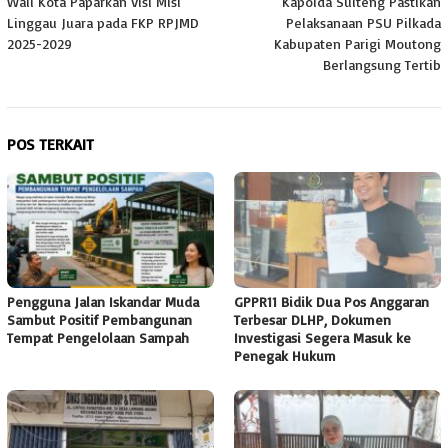
Wali Kota Paparkan Visi Misi
Kapolda Sulteng Pastikan
pos
Linggau Juara pada FKP RPJMD
Pelaksanaan PSU Pilkada
2025-2029
Kabupaten Parigi Moutong
Berlangsung Tertib
POS TERKAIT
Pengguna Jalan Iskandar Muda
GPPR11 Bidik Dua Pos Anggaran
Sambut Positif Pembangunan
Terbesar DLHP, Dokumen
Tempat Pengelolaan Sampah
Investigasi Segera Masuk ke
Penegak Hukum