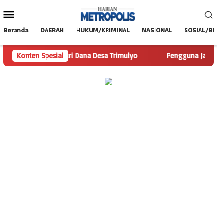
Loncat
Menu
ke
Mobile
konten
Beranda
DAERAH
HUKUM/KRIMINAL
NASIONAL
SOSIAL/B
s.com Telusuri Dana Desa Trimulyo
Konten Spesial
Pengguna Jalan Iskand