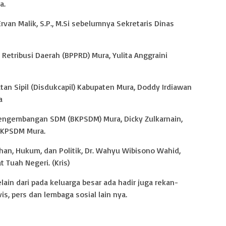
a.
rvan Malik, S.P., M.Si sebelumnya Sekretaris Dinas
 Retribusi Daerah (BPPRD) Mura, Yulita Anggraini
an Sipil (Disdukcapil) Kabupaten Mura, Doddy Irdiawan
a
engembangan SDM (BKPSDM) Mura, Dicky Zulkarnain,
 BKPSDM Mura.
ahan, Hukum, dan Politik, Dr. Wahyu Wibisono Wahid,
 Tuah Negeri. (Kris)
lain dari pada keluarga besar ada hadir juga rekan-
vis, pers dan lembaga sosial lain nya.