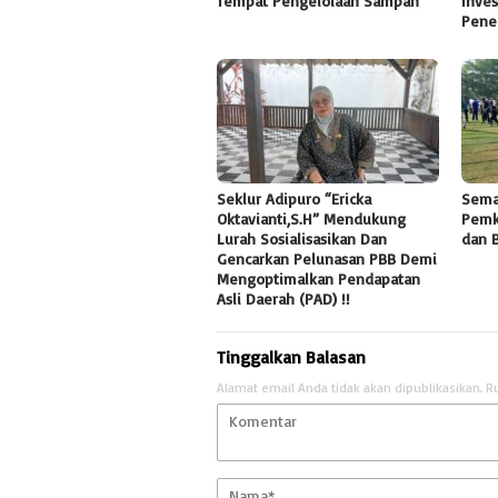
Tempat Pengelolaan Sampah
Inves
Pene
Seklur Adipuro “Ericka
Sema
Oktavianti,S.H” Mendukung
Pemk
Lurah Sosialisasikan Dan
dan 
Gencarkan Pelunasan PBB Demi
Mengoptimalkan Pendapatan
Asli Daerah (PAD) !!
Tinggalkan Balasan
Alamat email Anda tidak akan dipublikasikan.
R