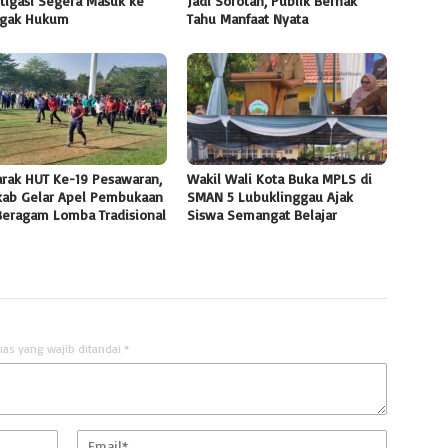
tigasi Segera Masuk ke
Jadi Sorotan, Publik Berhak
gak Hukum
Tahu Manfaat Nyata
rak HUT Ke-19 Pesawaran,
Wakil Wali Kota Buka MPLS di
ab Gelar Apel Pembukaan
SMAN 5 Lubuklinggau Ajak
Beragam Lomba Tradisional
Siswa Semangat Belajar
uas yang wajib ditandai
*