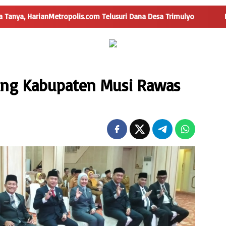
etropolis.com Telusuri Dana Desa Trimulyo
Pengguna Jala
lang Kabupaten Musi Rawas