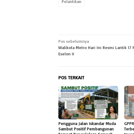
Pelantikan
Navigasi
Pos sebelumnya
Walikota Metro Hari Ini Resmi Lantik 17 
pos
Eselon II
POS TERKAIT
Pengguna Jalan Iskandar Muda
GPPR
Sambut Positif Pembangunan
Terb