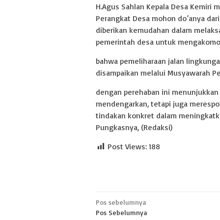
H.Agus Sahlan Kepala Desa Kemiri m
Perangkat Desa mohon do’anya dari 
diberikan kemudahan dalam melaks
pemerintah desa untuk mengakomodi
bahwa pemeliharaan jalan lingkungan
disampaikan melalui Musyawarah P
dengan perehaban ini menunjukkan 
mendengarkan, tetapi juga merespo
tindakan konkret dalam meningkatka
Pungkasnya, (Redaksi)
Post Views:
188
Navigasi
Pos sebelumnya
Pos Sebelumnya
pos