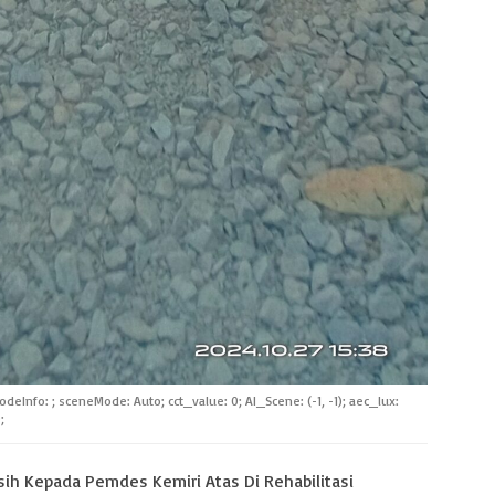
odeInfo: ; sceneMode: Auto; cct_value: 0; AI_Scene: (-1, -1); aec_lux:
;
ih Kepada Pemdes Kemiri Atas Di Rehabilitasi