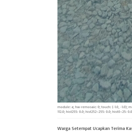
module: a; hw-remosaic: 0; touch: (-1.0, -1.0); m
112.0; hist255: 0.0; hist252~255: 0.0; hist0~25: 0.0
Warga Setempat Ucapkan Terima Kas