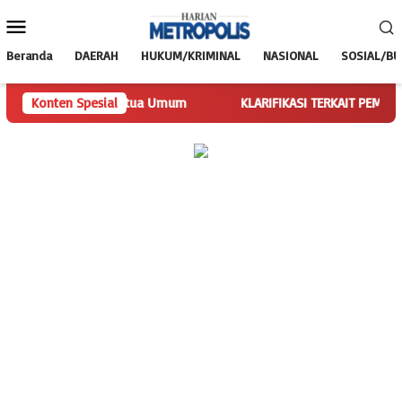
Loncat
Menu
ke
Mobile
konten
Beranda
DAERAH
HUKUM/KRIMINAL
NASIONAL
SOSIAL/B
alankan Tugas Ketua Umum
Konten Spesial
KLARIFIKASI TERKAIT PEMBERITAAN