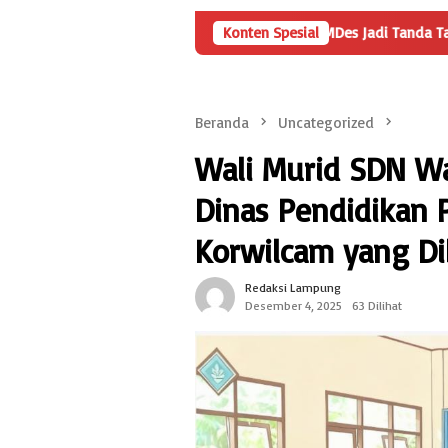
Angka Penyertaan Modal BUMDes Jadi Tanda Tanya, HarianMetr
Konten Spesial
Beranda
Uncategorized
Wali Murid SDN Wa
Dinas Pendidikan
Korwilcam yang 
Redaksi Lampung
Desember 4, 2025
63 Dilihat