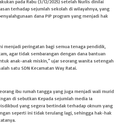
ukan pada Rabu (3/12/2025) setelah Nurlis dinilai
san terhadap sejumlah sekolah di wilayahnya, yang
enyalahgunaan dana PIP program yang menjadi hak
ni menjadi peringatan bagi semua tenaga pendidik,
lcam, agar tidak sembarangan dengan dana bantuan
untuk anak-anak miskin,” ujar seorang wanita setengah
salah satu SDN Kecamatan Way Ratai.
eorang ibu rumah tangga yang juga menjadi wali murid
Engan di sebutkan Kepada sejumlah media Ia
isdikbud yang segera bertindak terhadap oknum yang
an seperti ini tidak terulang lagi, sehingga hak-hak
katanya.