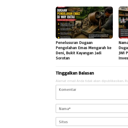
Penelusuran Dugaan
Nama
Pengolahan Emas Mengarah ke
Duga
Deni, Bukit Kayangan Jadi
JWI 
Sorotan
Inve
Tinggalkan Balasan
Alamat email Anda tidak akan dipublikasikan.
R