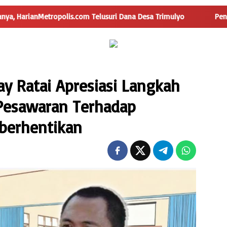
opolis.com Telusuri Dana Desa Trimulyo
Pengguna Jalan Is
y Ratai Apresiasi Langkah
 Pesawaran Terhadap
Diberhentikan