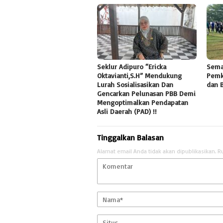
Seklur Adipuro “Ericka
Sema
Oktavianti,S.H” Mendukung
Pemk
Lurah Sosialisasikan Dan
dan 
Gencarkan Pelunasan PBB Demi
Mengoptimalkan Pendapatan
Asli Daerah (PAD) !!
Tinggalkan Balasan
Alamat email Anda tidak akan dipublikasikan.
R