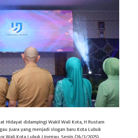
mat Hidayat didampingi Wakil Wali Kota, H Rustam
ggau Juara yang menjadi slogan baru Kota Lubuk
or Wali Kota Lubuk Linggau, Senin (24/3/2025).