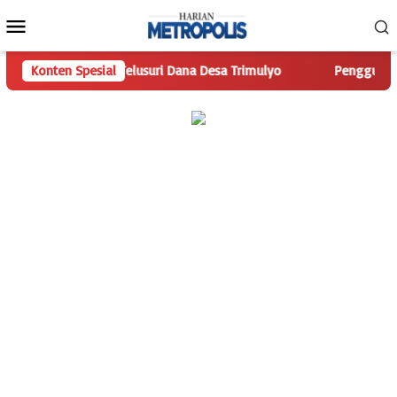
Loncat
Menu
ke
Mobile
konten
ropolis.com Telusuri Dana Desa Trimulyo
Konten Spesial
Pengguna Jalan 