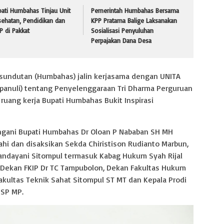
ati Humbahas Tinjau Unit
Pemerintah Humbahas Bersama
ehatan, Pendidikan dan
KPP Pratama Balige Laksanakan
 di Pakkat
Sosialisasi Penyuluhan
Perpajakan Dana Desa
undutan (Humbahas) jalin kerjasama dengan UNITA
Tapanuli) tentang Penyelenggaraan Tri Dharma Perguruan
i ruang kerja Bupati Humbahas Bukit Inspirasi
ngani Bupati Humbahas Dr Oloan P Nababan SH MH
ahi dan disaksikan Sekda Chiristison Rudianto Marbun,
Handayani Sitompul termasuk Kabag Hukum Syah Rijal
u Dekan FKIP Dr TC Tampubolon, Dekan Fakultas Hukum
kultas Teknik Sahat Sitompul ST MT dan Kepala Prodi
 SP MP.