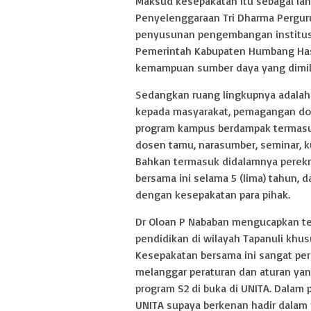
Maksud kesepakatan itu sebagai la
Penyelenggaraan Tri Dharma Pergur
penyusunan pengembangan institus
Pemerintah Kabupaten Humbang Ha
kemampuan sumber daya yang dimilik
Sedangkan ruang lingkupnya adalah 
kepada masyarakat, pemagangan do
program kampus berdampak termasuk
dosen tamu, narasumber, seminar, k
Bahkan termasuk didalamnya perekr
bersama ini selama 5 (lima) tahun, d
dengan kesepakatan para pihak.
Dr Oloan P Nababan mengucapkan te
pendidikan di wilayah Tapanuli kh
Kesepakatan bersama ini sangat per
melanggar peraturan dan aturan yan
program S2 di buka di UNITA. Dala
UNITA supaya berkenan hadir dalam