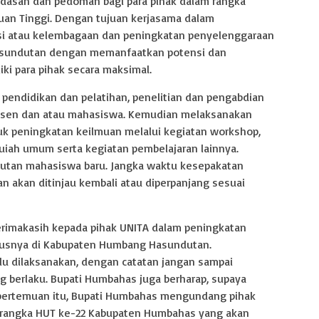
ndasan dan pedoman bagi para pihak dalam rangka
uan Tinggi. Dengan tujuan kerjasama dalam
i atau kelembagaan dan peningkatan penyelenggaraan
sundutan dengan memanfaatkan potensi dan
i para pihak secara maksimal.
pendidikan dan pelatihan, penelitian dan pengabdian
sen dan atau mahasiswa. Kemudian melaksanakan
 peningkatan keilmuan melalui kegiatan workshop,
uiah umum serta kegiatan pembelajaran lainnya.
utan mahasiswa baru. Jangka waktu kesepakatan
an akan ditinjau kembali atau diperpanjang sesuai
rimakasih kepada pihak UNITA dalam peningkatan
ususnya di Kabupaten Humbang Hasundutan.
lu dilaksanakan, dengan catatan jangan sampai
g berlaku. Bupati Humbahas juga berharap, supaya
m pertemuan itu, Bupati Humbahas mengundang pihak
 rangka HUT ke-22 Kabupaten Humbahas yang akan