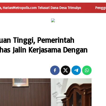
lusuri Dana Desa Trimulyo
Pengguna Jalan Iskandar Muda 
uan Tinggi, Pemerintah
as Jalin Kerjasama Dengan