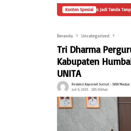
enyertaan Modal BUMDes Jadi Tanda Tanya, HarianMetropolis.com Te
Konten Spesial
Beranda
Uncategorized
Tri Dharma Pergur
Kabupaten Humbah
UNITA
Redaksi Kaperwil Sumut - SKW Madya
Juli 9, 2025
285 Dilihat