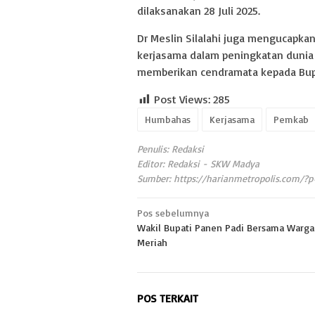
dilaksanakan 28 Juli 2025.
Dr Meslin Silalahi juga mengucapka
kerjasama dalam peningkatan dunia 
memberikan cendramata kepada Bupa
Post Views:
285
Humbahas
Kerjasama
Pemkab
Penulis: Redaksi
Editor: Redaksi - SKW Madya
Sumber:
https://harianmetropolis.com/?
Navigasi
Pos sebelumnya
Wakil Bupati Panen Padi Bersama Warg
pos
Meriah
POS TERKAIT