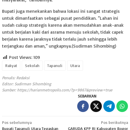
Bupati juga menekankan bahwa lokasi ini sangat strategis
untuk dimanfaatkan sebagai pusat pendidikan. “Lahan ini
sudah cukup strategis karena akan memudahkan anak-anak
untuk berjalan kaki dari asrama menuju sekolah, tidak capek
berjalan karena jaraknya tidak terlalu jauh sehingga lebih
terjangkau dan aman,” ungkapnya.(Sudirman Sihombing)
Post Views:
109
Rakyat
Sekolah
Tapanuli
Utara
Penulis: Redaksi
Editor: Sudirman Sihombing
Sumber:
https://harianmetropolis.com/?p=9867&preview=true
SEBARKAN
Navigasi
Pos sebelumnya
Pos berikutnya
Bupati Tapanuli Utara Tegaskan
GARUDA KPP RI Kabupaten Bogor