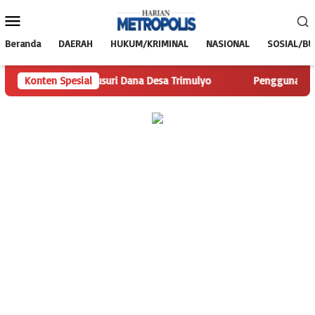
Loncat
Menu
ke
Mobile
konten
Beranda
DAERAH
HUKUM/KRIMINAL
NASIONAL
SOSIAL/B
olis.com Telusuri Dana Desa Trimulyo
Konten Spesial
Pengguna Jalan Isk