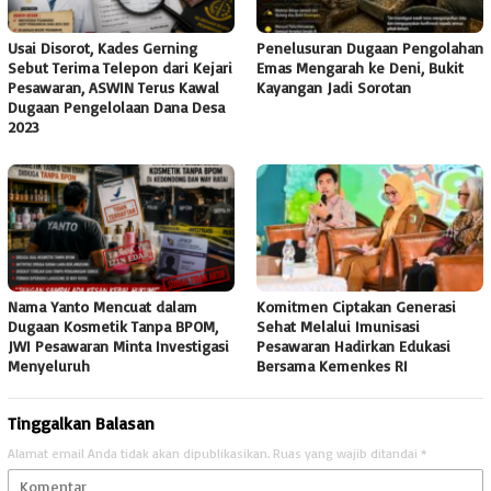
Usai Disorot, Kades Gerning
Penelusuran Dugaan Pengolahan
Sebut Terima Telepon dari Kejari
Emas Mengarah ke Deni, Bukit
Pesawaran, ASWIN Terus Kawal
Kayangan Jadi Sorotan
Dugaan Pengelolaan Dana Desa
2023
Nama Yanto Mencuat dalam
Komitmen Ciptakan Generasi
Dugaan Kosmetik Tanpa BPOM,
Sehat Melalui Imunisasi
JWI Pesawaran Minta Investigasi
Pesawaran Hadirkan Edukasi
Menyeluruh
Bersama Kemenkes RI
Tinggalkan Balasan
Alamat email Anda tidak akan dipublikasikan.
Ruas yang wajib ditandai
*