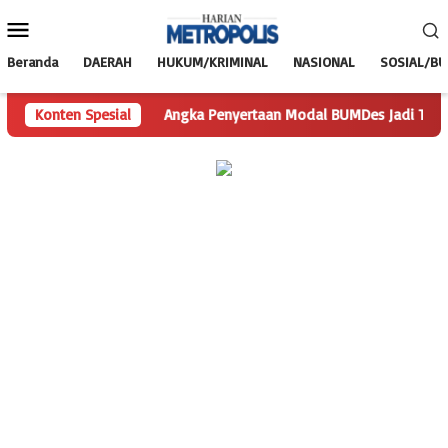
Loncat
Menu
ke
Mobile
konten
Beranda
DAERAH
HUKUM/KRIMINAL
NASIONAL
SOSIAL/B
ertanyaan
Konten Spesial
Angka Penyertaan Modal BUMDes Jadi Tanda Tanya