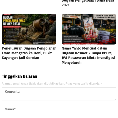
Dugaan Pengelolaan Dana Desa
2023
Penelusuran Dugaan Pengolahan
Nama Yanto Mencuat dalam
Emas Mengarah ke Deni, Bukit
Dugaan Kosmetik Tanpa BPOM,
Kayangan Jadi Sorotan
JWI Pesawaran Minta Investigasi
Menyeluruh
Tinggalkan Balasan
Alamat email Anda tidak akan dipublikasikan.
Ruas yang wajib ditandai
*