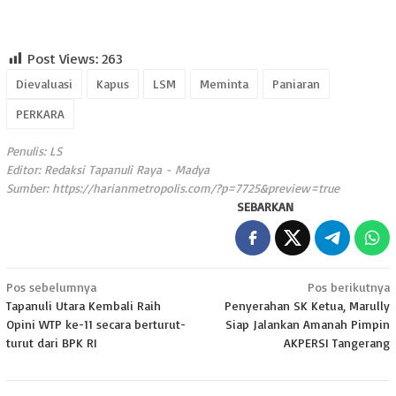
Post Views:
263
Dievaluasi
Kapus
LSM
Meminta
Paniaran
PERKARA
Penulis: LS
Editor: Redaksi Tapanuli Raya - Madya
Sumber:
https://harianmetropolis.com/?p=7725&preview=true
SEBARKAN
Navigasi
Pos sebelumnya
Pos berikutnya
Tapanuli Utara Kembali Raih
Penyerahan SK Ketua, Marully
pos
Opini WTP ke-11 secara berturut-
Siap Jalankan Amanah Pimpin
turut dari BPK RI
AKPERSI Tangerang