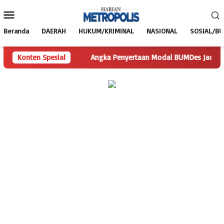
Loncat
Menu
ke
Mobile
konten
Beranda
DAERAH
HUKUM/KRIMINAL
NASIONAL
SOSIAL/B
Pertanyaan
Konten Spesial
Angka Penyertaan Modal BUMDes Jadi Tanda Tany