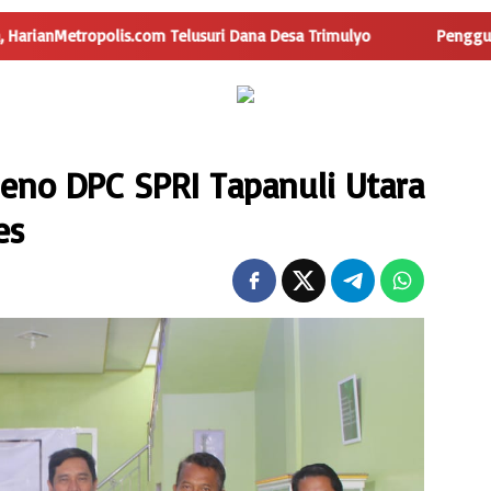
ri Dana Desa Trimulyo
Pengguna Jalan Iskandar Muda Samb
leno DPC SPRI Tapanuli Utara
es