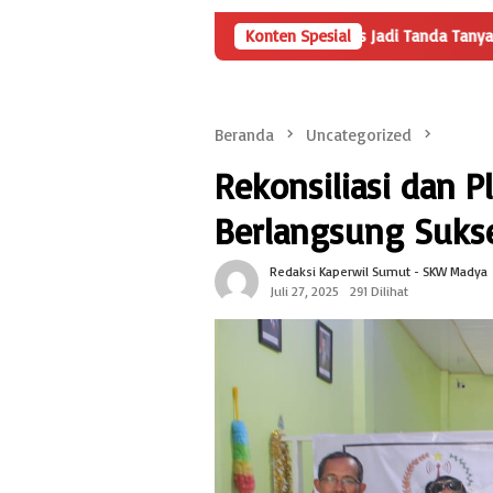
taan Modal BUMDes Jadi Tanda Tanya, HarianMetropolis.com Telusu
Konten Spesial
Beranda
Uncategorized
Rekonsiliasi dan P
Berlangsung Suks
Redaksi Kaperwil Sumut - SKW Madya
Juli 27, 2025
291 Dilihat