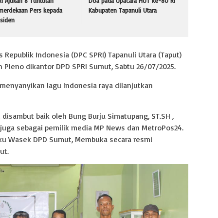
I Ajukan 8 Tuntutan
Doa pada Upacara HUT ke-80 RI
merdekaan Pers kepada
Kabupaten Tapanuli Utara
esiden
Republik Indonesia (DPC SPRI) Tapanuli Utara (Taput)
n Pleno dikantor DPD SPRI Sumut, Sabtu 26/07/2025.
 menyanyikan lagu Indonesia raya dilanjutkan
 disambut baik oleh Bung Burju Simatupang, ST.SH ,
 juga sebagai pemilik media MP News dan MetroPos24.
laku Wasek DPD Sumut, Membuka secara resmi
ut.