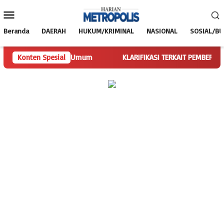
Loncat
Menu
ke
Mobile
konten
Beranda
DAERAH
HUKUM/KRIMINAL
NASIONAL
SOSIAL/B
an Tugas Ketua Umum
Konten Spesial
KLARIFIKASI TERKAIT PEMBERITAAN SPB