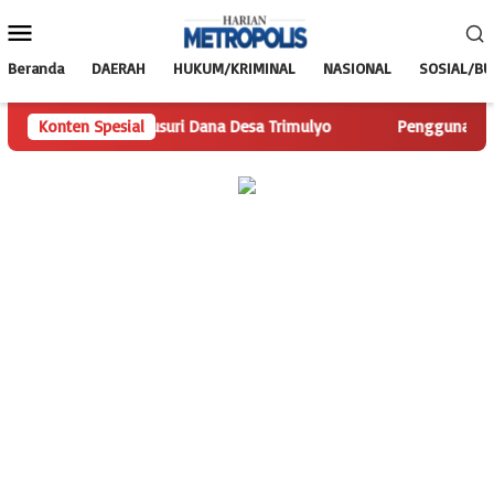
Loncat
Menu
ke
Mobile
konten
Beranda
DAERAH
HUKUM/KRIMINAL
NASIONAL
SOSIAL/B
polis.com Telusuri Dana Desa Trimulyo
Konten Spesial
Pengguna Jalan Is