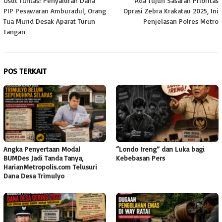
Usut Tuntas! Penyaluran Dana
Ada Tujuh Sasaran Prioritas
pos
PIP Pesawaran Amburadul, Orang
Oprasi Zebra Krakatau 2025, Ini
Tua Murid Desak Aparat Turun
Penjelasan Polres Metro
Tangan
POS TERKAIT
Angka Penyertaan Modal
“Londo Ireng” dan Luka bagi
BUMDes Jadi Tanda Tanya,
Kebebasan Pers
HarianMetropolis.com Telusuri
Dana Desa Trimulyo