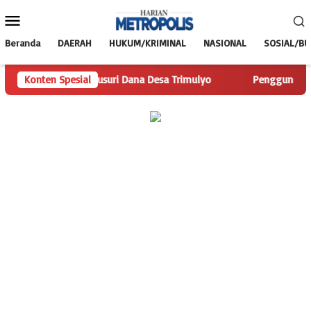
Loncat
Menu
ke
Mobile
konten
Beranda
DAERAH
HUKUM/KRIMINAL
NASIONAL
SOSIAL/B
polis.com Telusuri Dana Desa Trimulyo
Konten Spesial
Pengguna Jalan Is