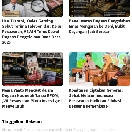
Usai Disorot, Kades Gerning
Penelusuran Dugaan Pengolahan
Sebut Terima Telepon dari Kejari
Emas Mengarah ke Deni, Bukit
Pesawaran, ASWIN Terus Kawal
Kayangan Jadi Sorotan
Dugaan Pengelolaan Dana Desa
2023
Nama Yanto Mencuat dalam
Komitmen Ciptakan Generasi
Dugaan Kosmetik Tanpa BPOM,
Sehat Melalui Imunisasi
JWI Pesawaran Minta Investigasi
Pesawaran Hadirkan Edukasi
Menyeluruh
Bersama Kemenkes RI
Tinggalkan Balasan
Alamat email Anda tidak akan dipublikasikan.
Ruas yang wajib ditandai
*