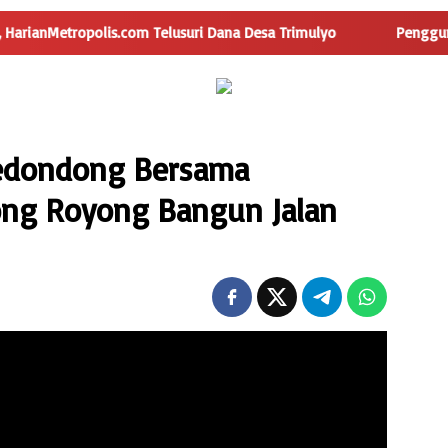
usuri Dana Desa Trimulyo
Pengguna Jalan Iskandar Muda S
Kedondong Bersama
ng Royong Bangun Jalan