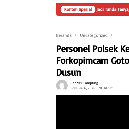
yertaan Modal BUMDes Jadi Tanda Tanya, HarianMetropolis.com Tel
Konten Spesial
Beranda
Uncategorized
Personel Polsek 
Forkopimcam Goto
Dusun
Redaksi Lampung
Februari 6, 2026
78 Dilihat