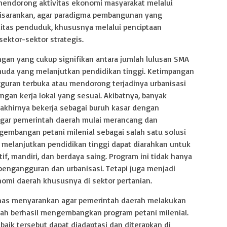
mendorong aktivitas ekonomi masyarakat melalui
isarankan, agar paradigma pembangunan yang
itas penduduk, khususnya melalui penciptaan
sektor-sektor strategis.
ngan yang cukup signifikan antara jumlah lulusan SMA
muda yang melanjutkan pendidikan tinggi. Ketimpangan
guran terbuka atau mendorong terjadinya urbanisasi
ngan kerja lokal yang sesuai. Akibatnya, banyak
akhirnya bekerja sebagai buruh kasar dengan
 Agar pemerintah daerah mulai merancang dan
mbangan petani milenial sebagai salah satu solusi
k melanjutkan pendidikan tinggi dapat diarahkan untuk
f, mandiri, dan berdaya saing. Program ini tidak hanya
pengangguran dan urbanisasi. Tetapi juga menjadi
mi daerah khususnya di sektor pertanian.
has menyarankan agar pemerintah daerah melakukan
elah berhasil mengembangkan program petani milenial.
 baik tersebut dapat diadaptasi dan diterapkan di