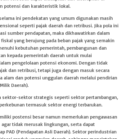
otensi dan karakteristik lokal.
 selama ini pendekatan yang umum digunakan masih
ional seperti pajak daerah dan retribusi. Jika pola ini
ikasi sumber pendapatan, maka dikhawatirkan dalam
n fiskal yang berujung pada beban pajak yang semakin
menuhi kebutuhan pemerintah, pembangunan dan
kan kepada pemerintah daerah untuk mulai
lam pengelolaan potensi ekonomi. Dengan tidak
ak dan retribusi, tetapi juga dengan masuk secara
a alam dan potensi unggulan daerah melalui pendirian
ilik Daerah).
a sektor-sektor strategis seperti sektor pertambangan,
, perkebunan termasuk sektor energi terbarukan.
emiliki postensi besar namun memerlukan pengawasan
 agar tidak merusak lingkungan, serta dapat
ap PAD (Pendapatan Asli Daerah). Sektor perindustrian
lirisasi produk unggulan daerah, sehingga menciptakan