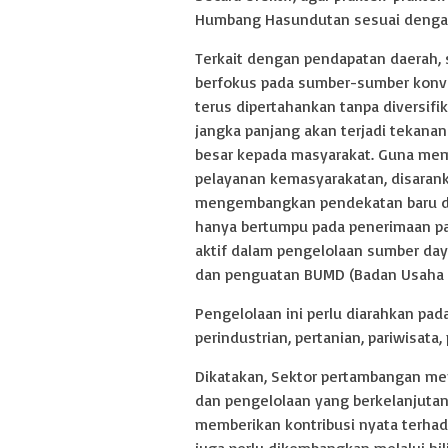
Humbang Hasundutan sesuai dengan p
Terkait dengan pendapatan daerah,
berfokus pada sumber-sumber konvens
terus dipertahankan tanpa diversif
jangka panjang akan terjadi tekana
besar kepada masyarakat. Guna me
pelayanan kemasyarakatan, disaran
mengembangkan pendekatan baru da
hanya bertumpu pada penerimaan paj
aktif dalam pengelolaan sumber day
dan penguatan BUMD (Badan Usaha M
Pengelolaan ini perlu diarahkan pad
perindustrian, pertanian, pariwisata
Dikatakan, Sektor pertambangan m
dan pengelolaan yang berkelanjutan
memberikan kontribusi nyata terhad
juga perlu dikembangkan melalui hi