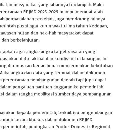
libatan masyarakat yang lahannya terdampak. Maka
perencanaan RPJMD 2025-2029 mampu memuat arah
wab permasalahan tersebut. Juga mendorong adanya
merintah pusat,agar kurun waktu lima tahun kedepan,
 kawasan hutan dan hak-hak masyarakat dapat
n dan berkelanjutan.
rapkan agar angka-angka target sasaran yang
arkan data faktual dan kondisi riil di lapangan. Ini
t yang dirumuskan benar-benar mencerminkan kebutuhan
. Maka angka dan data yang termuat dalam dokumen
n perencanaan pembangunan daerah tapi juga dapat
 dalam pengajuan bantuan anggaran ke pemerintah
si dalam rangka mobilitasi sumber daya pembangunan
sukan kepada pemerintah, terkait isu pengembangan
rakomodir secara khusus dalam dokumen RPJMD.
h pemerintah, peningkatan Produk Domestik Regional