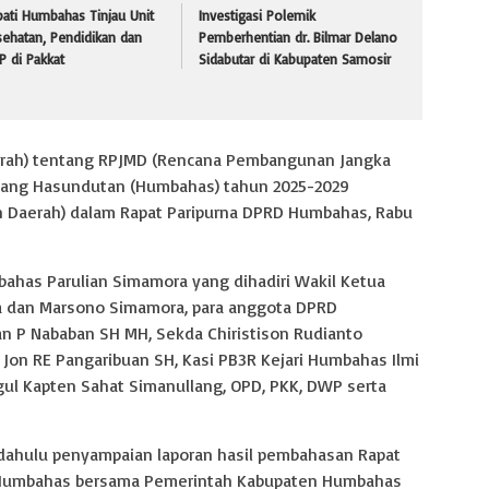
ati Humbahas Tinjau Unit
Investigasi Polemik
ehatan, Pendidikan dan
Pemberhentian dr. Bilmar Delano
 di Pakkat
Sidabutar di Kabupaten Samosir
erah) tentang RPJMD (Rencana Pembangunan Jangka
ang Hasundutan (Humbahas) tahun 2025-2029
n Daerah) dalam Rapat Paripurna DPRD Humbahas, Rabu
ahas Parulian Simamora yang dihadiri Wakil Ketua
 dan Marsono Simamora, para anggota DPRD
n P Nababan SH MH, Sekda Chiristison Rudianto
Jon RE Pangaribuan SH, Kasi PB3R Kejari Humbahas Ilmi
gul Kapten Sahat Simanullang, OPD, PKK, DWP serta
 dahulu penyampaian laporan hasil pembahasan Rapat
Humbahas bersama Pemerintah Kabupaten Humbahas