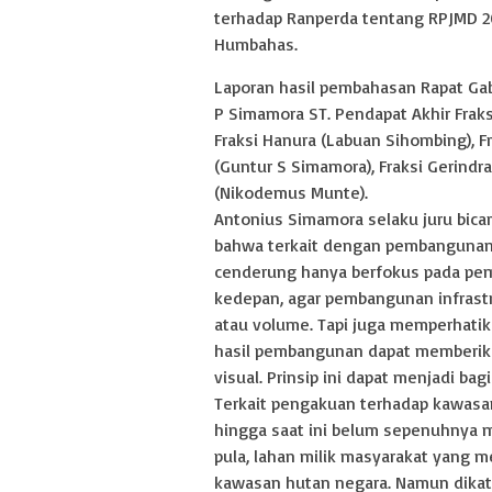
terhadap Ranperda tentang RPJMD 20
Humbahas.
Laporan hasil pembahasan Rapat G
P Simamora ST. Pendapat Akhir Fraks
Fraksi Hanura (Labuan Sihombing), 
(Guntur S Simamora), Fraksi Gerindr
(Nikodemus Munte).
Antonius Simamora selaku juru bi
bahwa terkait dengan pembangunan 
cenderung hanya berfokus pada pem
kedepan, agar pembangunan infrast
atau volume. Tapi juga memperhati
hasil pembangunan dapat memberik
visual. Prinsip ini dapat menjadi b
Terkait pengakuan terhadap kawasa
hingga saat ini belum sepenuhnya 
pula, lahan milik masyarakat yang m
kawasan hutan negara. Namun dikat