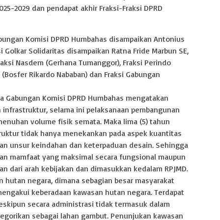
25-2029 dan pendapat akhir Fraksi-Fraksi DPRD
abungan Komisi DPRD Humbahas disampaikan Antonius
i Golkar Solidaritas disampaikan Ratna Fride Marbun SE,
Fraksi Nasdem (Gerhana Tumanggor), Fraksi Perindo
a (Bosfer Rikardo Nababan) dan Fraksi Gabungan
cara Gabungan Komisi DPRD Humbahas mengatakan
infrastruktur, selama ini pelaksanaan pembangunan
enuhan volume fisik semata. Maka lima (5) tahun
ruktur tidak hanya menekankan pada aspek kuantitas
kan unsur keindahan dan keterpaduan desain. Sehingga
an mamfaat yang maksimal secara fungsional maupun
agian dari arah kebijakan dan dimasukkan kedalam RPJMD.
n hutan negara, dimana sebagian besar masyarakat
mengakui keberadaan kawasan hutan negara. Terdapat
eskipun secara administrasi tidak termasuk dalam
egorikan sebagai lahan gambut. Penunjukan kawasan