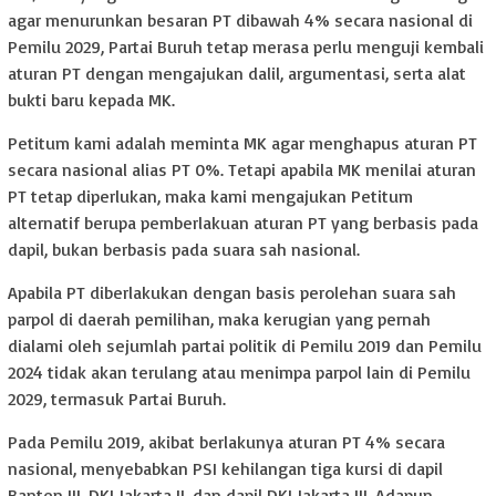
agar menurunkan besaran PT dibawah 4% secara nasional di
Pemilu 2029, Partai Buruh tetap merasa perlu menguji kembali
aturan PT dengan mengajukan dalil, argumentasi, serta alat
bukti baru kepada MK.
Petitum kami adalah meminta MK agar menghapus aturan PT
secara nasional alias PT 0%. Tetapi apabila MK menilai aturan
PT tetap diperlukan, maka kami mengajukan Petitum
alternatif berupa pemberlakuan aturan PT yang berbasis pada
dapil, bukan berbasis pada suara sah nasional.
Apabila PT diberlakukan dengan basis perolehan suara sah
parpol di daerah pemilihan, maka kerugian yang pernah
dialami oleh sejumlah partai politik di Pemilu 2019 dan Pemilu
2024 tidak akan terulang atau menimpa parpol lain di Pemilu
2029, termasuk Partai Buruh.
Pada Pemilu 2019, akibat berlakunya aturan PT 4% secara
nasional, menyebabkan PSI kehilangan tiga kursi di dapil
Banten III, DKI Jakarta II, dan dapil DKI Jakarta III. Adapun