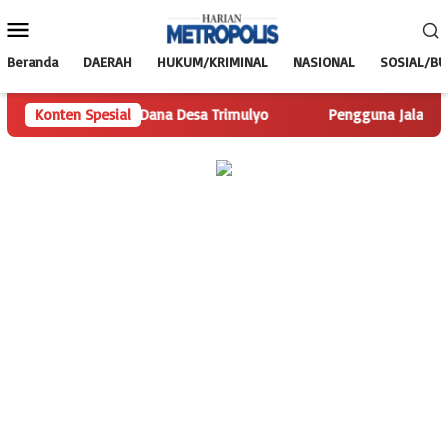
Loncat
Menu
ke
Mobile
konten
Beranda
DAERAH
HUKUM/KRIMINAL
NASIONAL
SOSIAL/B
m Telusuri Dana Desa Trimulyo
Konten Spesial
Pengguna Jalan Iskandar M