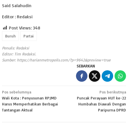
Said Salahudin
Editor : Redaksi
Post Views:
348
Buruh
Partai
Penulis: Redaksi
Editor: Tim Redaksi.
Sumber:
https://harianmetropolis.com/?p=9642&preview=true
SEBARKAN
Navigasi
Pos sebelumnya
Pos berikutnya
Wali Kota : Penyusunan RPJMD
Puncak Perayaan HUT ke-22
pos
Harus Memperhatikan Berbagai
Humbahas Diawali Dengan
Tantangan Aktual
Paripurna DPRD