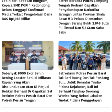
Lebih dari Sepekan Bungkam,
Satres Narkoba Polres Lampung
Kepala SMK PGRI 1 Kedondong
Tengah Berhasil Gagalkan
Belum Tanggapi Konfirmasi
Penyelundupan Narkotika
Media Terkait Pengelolaan Dana
Jaringan Lintas Provinsi Skala
BOS Rp1,168 Miliar
Besar !! 3 Pelaku Diamankan
Dengan Barang Bukti 2.848 Butir
Pil Ekstasi Dan 5,1 Gram Sabu
Sabu
Sebanyak 9000 Ekor Benih
Satreskrim Polres Pesisir Barat
Bening Lobster Senilai Miliaran
Tak Beri Ruang Dan Tak Pandang
Rupiah Yang Akan
Bulu Untuk Berantas Tindak
Diselundupkan Atau Di Perjual
Pidana Kejahatan, Kali Ini
Belikan Berhasil Di Gagalkan Sat
Berhasil Tangkap Seorang
Reskrim Polres Pesisir Barat Dan
Wanita Yang Nekad Lakukan
Polsek Pesisir Tengah!!
Tindak Pidana Penggelapan