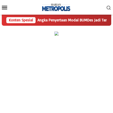
Loncat
Menu
ke
Mobile
konten
yaan
Konten Spesial
Angka Penyertaan Modal BUMDes Jadi Tanda Tanya, Har