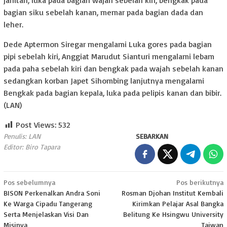
bagian siku sebelah kanan, memar pada bagian dada dan
leher.
Dede Aptermon Siregar mengalami Luka gores pada bagian
pipi sebelah kiri, Anggiat Marudut Sianturi mengalami lebam
pada paha sebelah kiri dan bengkak pada wajah sebelah kanan
sedangkan korban Japet Sihombing lanjutnya mengalami
Bengkak pada bagian kepala, luka pada pelipis kanan dan bibir.
(LAN)
Post Views:
532
Penulis: LAN
SEBARKAN
Editor: Biro Tapara
Navigasi
Pos sebelumnya
Pos berikutnya
BISON Perkenalkan Andra Soni
Rosman Djohan Institut Kembali
pos
Ke Warga Cipadu Tangerang
Kirimkan Pelajar Asal Bangka
Serta Menjelaskan Visi Dan
Belitung Ke Hsingwu University
Misinya
Taiwan