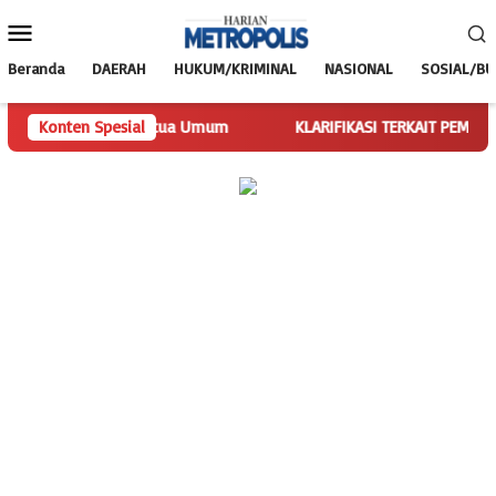
Loncat
Menu
ke
Mobile
konten
Beranda
DAERAH
HUKUM/KRIMINAL
NASIONAL
SOSIAL/B
Jalankan Tugas Ketua Umum
Konten Spesial
KLARIFIKASI TERKAIT PEMBERITAA