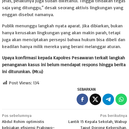
jelas, pelakunya juga sudah diketahui. Tinggal tindakan tegas
saja yang ditunggu,” desak seorang aktivis lingkungan yang
enggan disebut namanya.
Publik menunggu langkah nyata aparat. Jika dibiarkan, bukan
hanya kerusakan lingkungan yang akan makin parah, tetapi
juga akan menciptakan persepsi bahwa hukum bisa dibeli dan
keadilan hanya milik mereka yang berani melanggar aturan.
Upaya konfirmasi kepada Kapolres Pesawaran terkait langkah
penanganan kasus ini belum mendapat respons hingga berita
ini diturunkan. (Mr.u)
Post Views:
134
SEBARKAN
Navigasi
Pos sebelumnya
Pos berikutnya
Abdul Rohim optimistis
Lantik 15 Kepala Sekolah, Wabup
pos
kebijakan efisiensi Prabowo–
Taput Dorong Kebersihan,