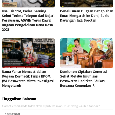
Usai Disorot, Kades Gerning
Penelusuran Dugaan Pengolahan
Sebut Terima Telepon dari Kejari
Emas Mengarah ke Deni, Bukit
Pesawaran, ASWIN Terus Kawal
Kayangan Jadi Sorotan
Dugaan Pengelolaan Dana Desa
2023
Nama Yanto Mencuat dalam
Komitmen Ciptakan Generasi
Dugaan Kosmetik Tanpa BPOM,
Sehat Melalui Imunisasi
JWI Pesawaran Minta Investigasi
Pesawaran Hadirkan Edukasi
Menyeluruh
Bersama Kemenkes RI
Tinggalkan Balasan
Alamat email Anda tidak akan dipublikasikan.
Ruas yang wajib ditandai
*