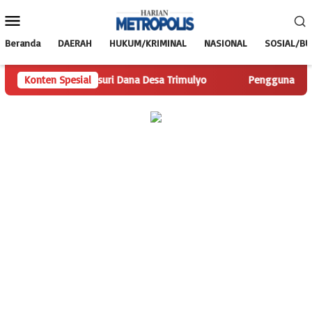
Loncat
Menu
ke
Mobile
konten
Beranda
DAERAH
HUKUM/KRIMINAL
NASIONAL
SOSIAL/B
olis.com Telusuri Dana Desa Trimulyo
Konten Spesial
Pengguna Jalan Isk