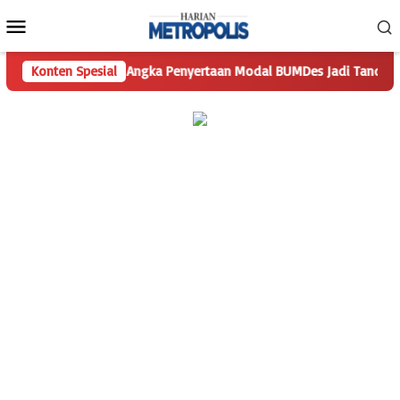
Loncat
Menu
ke
Mobile
konten
aan
Konten Spesial
Angka Penyertaan Modal BUMDes Jadi Tanda Tanya, Hari