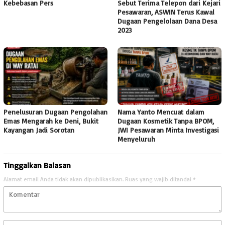
Kebebasan Pers
Sebut Terima Telepon dari Kejari
Pesawaran, ASWIN Terus Kawal
Dugaan Pengelolaan Dana Desa
2023
Penelusuran Dugaan Pengolahan
Nama Yanto Mencuat dalam
Emas Mengarah ke Deni, Bukit
Dugaan Kosmetik Tanpa BPOM,
Kayangan Jadi Sorotan
JWI Pesawaran Minta Investigasi
Menyeluruh
Tinggalkan Balasan
Alamat email Anda tidak akan dipublikasikan.
Ruas yang wajib ditandai
*