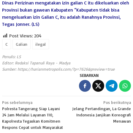
Dinas Perizinan mengatakan izin galian C itu dikeluarkan oleh
Provinsi bukan gawean Kabupaten “Kabupaten tidak bisa
mengeluarkan izin Galian C, itu adalah Ranahnya Provinsi,
Tegas Jonner. (LS)
Post Views:
204
C
Galian
ilegal
Penulis: LS
Editor: Redaksi Tapanuli Raya - Madya
Sumber:
https://harianmetropolis.com/?p=7626&preview=true
SEBARKAN
Navigasi
Pos sebelumnya
Pos berikutnya
Polresta Tangerang Siap Layani
Jelang Pertandingan, La Grande
pos
24 Jam Melalui Layanan 110,
Indonesia Janjikan Koreografi
Kapolresta Tegaskan Komitmen
Menawan
Respons Cepat untuk Masyarakat