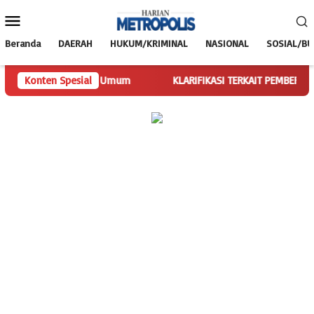
Loncat
Menu
ke
Mobile
konten
Beranda
DAERAH
HUKUM/KRIMINAL
NASIONAL
SOSIAL/B
kan Tugas Ketua Umum
Konten Spesial
KLARIFIKASI TERKAIT PEMBERITAAN SP