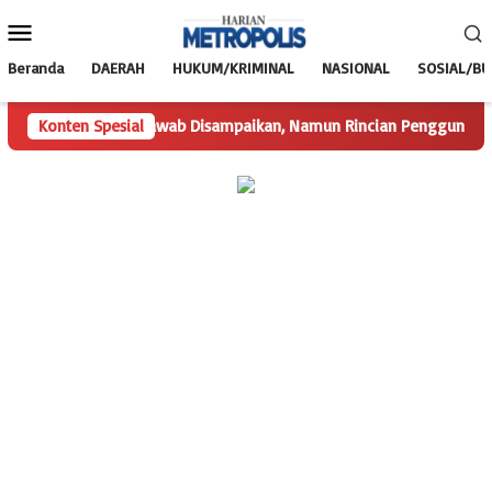
Loncat
Menu
ke
Mobile
konten
Beranda
DAERAH
HUKUM/KRIMINAL
NASIONAL
SOSIAL/B
Konten Spesial
Hak Jawab Disampaikan, Namun Rincian Penggunaan Dana D