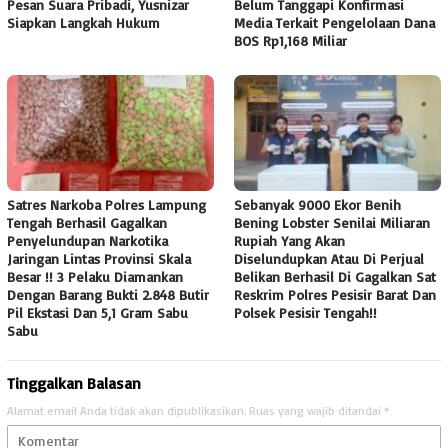
Pesan Suara Pribadi, Yusnizar
Belum Tanggapi Konfirmasi
Siapkan Langkah Hukum
Media Terkait Pengelolaan Dana
BOS Rp1,168 Miliar
Satres Narkoba Polres Lampung
Sebanyak 9000 Ekor Benih
Tengah Berhasil Gagalkan
Bening Lobster Senilai Miliaran
Penyelundupan Narkotika
Rupiah Yang Akan
Jaringan Lintas Provinsi Skala
Diselundupkan Atau Di Perjual
Besar !! 3 Pelaku Diamankan
Belikan Berhasil Di Gagalkan Sat
Dengan Barang Bukti 2.848 Butir
Reskrim Polres Pesisir Barat Dan
Pil Ekstasi Dan 5,1 Gram Sabu
Polsek Pesisir Tengah!!
Sabu
Tinggalkan Balasan
Alamat email Anda tidak akan dipublikasikan.
Ruas yang wajib ditandai
*