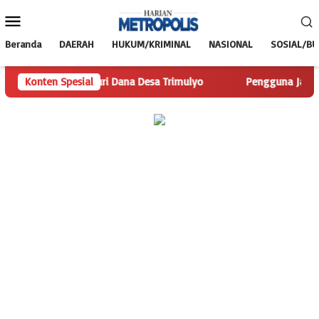
Loncat
Menu
ke
Mobile
konten
Beranda
DAERAH
HUKUM/KRIMINAL
NASIONAL
SOSIAL/B
is.com Telusuri Dana Desa Trimulyo
Konten Spesial
Pengguna Jalan Iskand