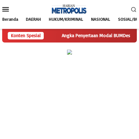
Loncat
Menu
ke
Mobile
konten
Beranda
DAERAH
HUKUM/KRIMINAL
NASIONAL
SOSIAL/B
an Pertanyaan
Konten Spesial
Angka Penyertaan Modal BUMDes Jadi Tanda T