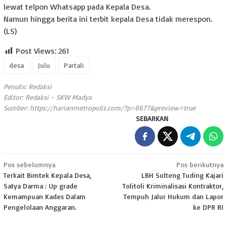
lewat telpon Whatsapp pada Kepala Desa.
Namun hingga berita ini terbit kepala Desa tidak merespon.
(LS)
Post Views:
261
desa
Julu
Partali
Penulis: Redaksi
Editor: Redaksi - SKW Madya
Sumber:
https://harianmetropolis.com/?p=8677&preview=true
SEBARKAN
Navigasi
Pos sebelumnya
Pos berikutnya
Terkait Bimtek Kepala Desa,
LBH Sulteng Tuding Kajari
pos
Satya Darma : Up grade
Tolitoli Kriminalisasi Kontraktor,
Kemampuan Kades Dalam
Tempuh Jalur Hukum dan Lapor
Pengelolaan Anggaran.
ke DPR RI