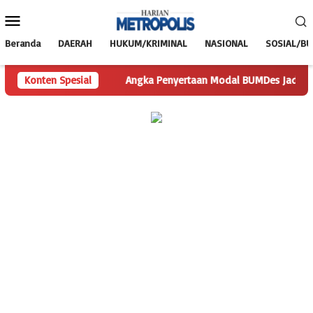
Loncat
Menu
ke
Mobile
konten
Beranda
DAERAH
HUKUM/KRIMINAL
NASIONAL
SOSIAL/B
Pertanyaan
Konten Spesial
Angka Penyertaan Modal BUMDes Jadi Tanda Tany