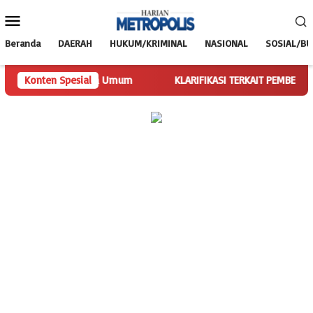
Loncat
Menu
ke
Mobile
konten
Beranda
DAERAH
HUKUM/KRIMINAL
NASIONAL
SOSIAL/B
kan Tugas Ketua Umum
Konten Spesial
KLARIFIKASI TERKAIT PEMBERITAAN SPB