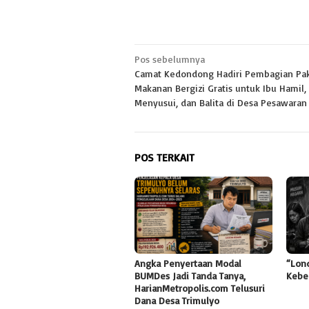
Navigasi
Pos sebelumnya
Camat Kedondong Hadiri Pembagian Pa
pos
Makanan Bergizi Gratis untuk Ibu Hamil,
Menyusui, dan Balita di Desa Pesawara
POS TERKAIT
Angka Penyertaan Modal
“Lon
BUMDes Jadi Tanda Tanya,
Kebe
HarianMetropolis.com Telusuri
Dana Desa Trimulyo