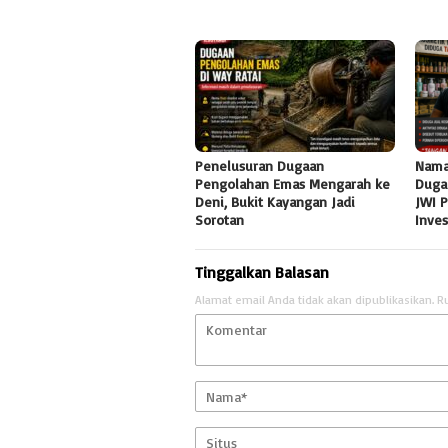
Penelusuran Dugaan
Nama
Pengolahan Emas Mengarah ke
Duga
Deni, Bukit Kayangan Jadi
JWI 
Sorotan
Inve
Tinggalkan Balasan
Alamat email Anda tidak akan dipublikasikan.
R