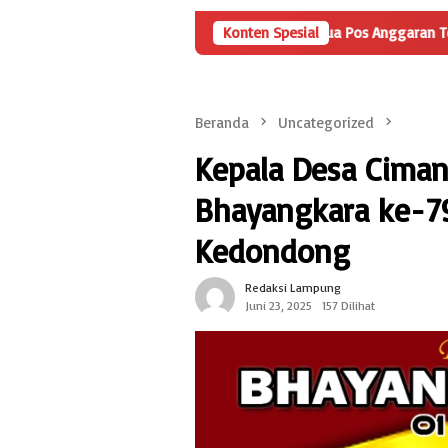
 Kedondong
GPPR11 Bidik Dua Pos Anggaran Terbesar DLHP, 
Konten Spesial
Beranda
Uncategorized
Kepala Desa Cima
Bhayangkara ke-79
Kedondong
Redaksi Lampung
Juni 23, 2025
157 Dilihat