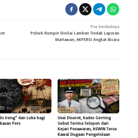
Pos berikutnya
ket
Polsek Rumpin Dinilai Lamban Tindak Laporan
Wartawan, AKPERSI Angkat Bicara
n
do Ireng” dan Luka bagi
Usai Disorot, Kades Gerning
basan Pers
Sebut Terima Telepon dari
Kejari Pesawaran, ASWIN Terus
Kawal Dugaan Pengelolaan