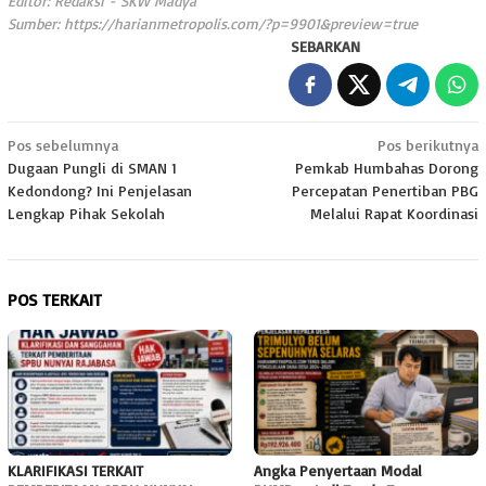
Editor: Redaksi - SKW Madya
Sumber:
https://harianmetropolis.com/?p=9901&preview=true
SEBARKAN
Navigasi
Pos sebelumnya
Pos berikutnya
Dugaan Pungli di SMAN 1
Pemkab Humbahas Dorong
pos
Kedondong? Ini Penjelasan
Percepatan Penertiban PBG
Lengkap Pihak Sekolah
Melalui Rapat Koordinasi
POS TERKAIT
KLARIFIKASI TERKAIT
Angka Penyertaan Modal