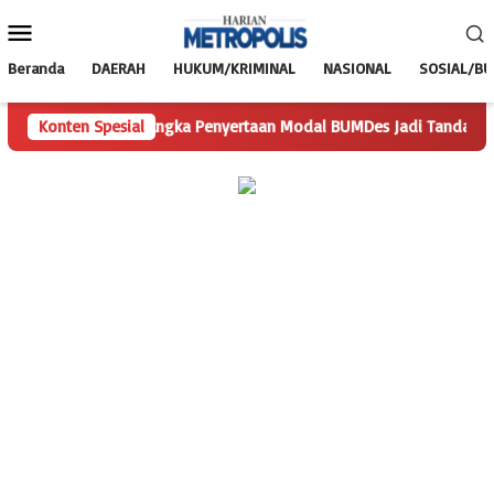
Loncat
Menu
ke
Mobile
konten
Beranda
DAERAH
HUKUM/KRIMINAL
NASIONAL
SOSIAL/B
Angka Penyertaan Modal BUMDes Jadi Tanda Tanya, HarianMetrop
Konten Spesial