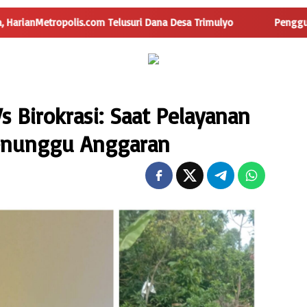
m Telusuri Dana Desa Trimulyo
Pengguna Jalan Iskandar M
 Birokrasi: Saat Pelayanan
Menunggu Anggaran