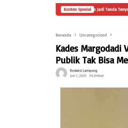
ka Penyertaan Modal BUMDes Jadi Tanda Tanya, HarianMetropolis.co
Konten Spesial
Beranda
Uncategorized
Kades Margodadi Vs
Publik Tak Bisa 
Redaksi Lampung
Juli 7, 2025
114 Dilihat