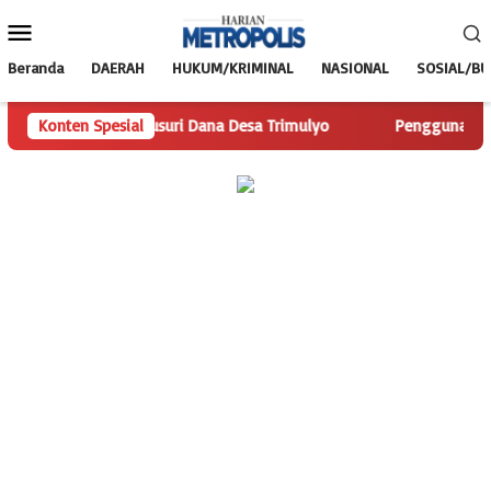
Loncat
Menu
ke
Mobile
konten
Beranda
DAERAH
HUKUM/KRIMINAL
NASIONAL
SOSIAL/B
polis.com Telusuri Dana Desa Trimulyo
Konten Spesial
Pengguna Jalan Is