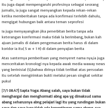
itu juga dapat mempengaruhi profesinya sebagai seorang
jurnalis, ia juga sangat menyangkan kepada rekan-rekan
ketika memberitakan tanpa ada konfirmasi terlebih dahulu,
mengigat hubungan baik antara teman seprofesi
Ia juga menyayangkan jika penerbitan berita tanpa ada
keterangan konfermasi maka tidak la berimbang, bukan kah
ajuan jurnalis di dalam pengemasan berita harus di dalam
koridor ia itu( 5 w + 1 H) di dalam penyajian berita
Atas santernya pemberitaan yang menyeret nama nya,ia juga
menceritakan kronologi nya kepada awak media waway news
yang berinisial (S),bahwa dirinya tidak terlibat atas persoalan
itu setelah mengirimkan bukti melalui pesan singkat sekitar
pukul
[
7/1 08.47] Sapta Yoga: Abang salah, saya bukan tidak
menghargai dan menghormati abng apa yg dimaksud sama
abang seharusnya abng pelajari lagi itu yang rundingan bukan
saya dan saya juga tidak ada kepentingan sama abang, sya