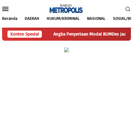
Loncat
Menu
ke
Mobile
konten
Beranda
DAERAH
HUKUM/KRIMINAL
NASIONAL
SOSIAL/B
n Pertanyaan
Konten Spesial
Angka Penyertaan Modal BUMDes Jadi Tanda Ta